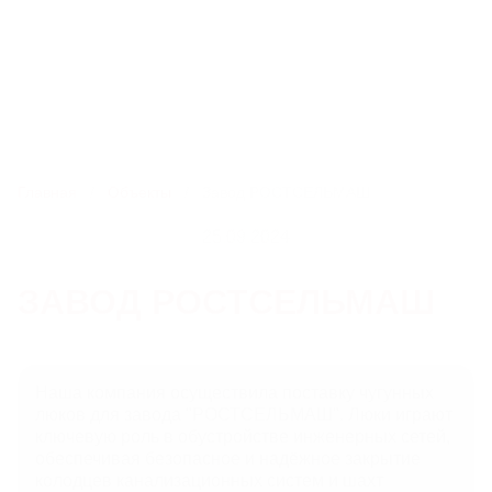
8 800 550-51-13
ekb@litlider.ru
Каталог
Главная
Объекты
Завод РОСТСЕЛЬМАШ
25.09.2024
ЛЮКИ
ЗАВОД РОСТСЕЛЬМАШ
ДОЖДЕПРИЕМНИКИ
КОМПЛЕКТУЮЩИЕ ДЛЯ ЛЮКОВ ЧУГУННЫХ
Наша компания осуществила поставку чугунных
люков для завода "РОСТСЕЛЬМАШ". Люки играют
ключевую роль в обустройстве инженерных сетей,
РЕШЕТЧАТЫЕ НАСТИЛЫ И ЛЕСТНИЧНЫЕ СТУПЕНИ
обеспечивая безопасное и надёжное закрытие
колодцев канализационных систем и шахт