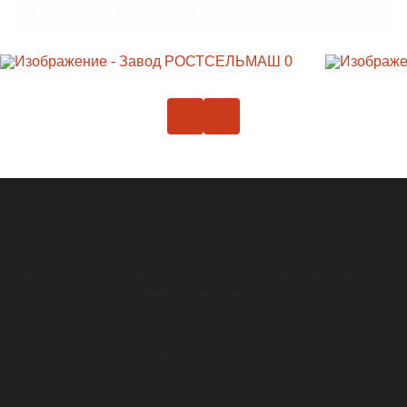
различных коммуникаций.
ЛИВНЕВЫЕ РЕШЕТКИ
ЛЕСТНИЦЫ И СКОБЫ
ГАЗОВЫЕ КОВЕРА И КОМПЛЕКТУЮЩИЕ
ВОРОНКИ И ТРУБЫ ЧУГУННЫЕ
Контакты
ПУНКТ САМОВЫВОЗА: Г. ЕКАТЕРИНБУРГ, УЛ.
УРАЛЬСКАЯ, 77
с 08:30 до 17:30
8 800 550-51-13
Звонок бесплатный