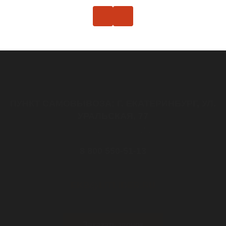
Контакты
ПУНКТ САМОВЫВОЗА: Г. ЕКАТЕРИНБУРГ, УЛ.
УРАЛЬСКАЯ, 77
с 08:30 до 17:30
8 800 550-51-13
Звонок бесплатный
EKB@LITLIDER.RU
почта
Заказать звонок