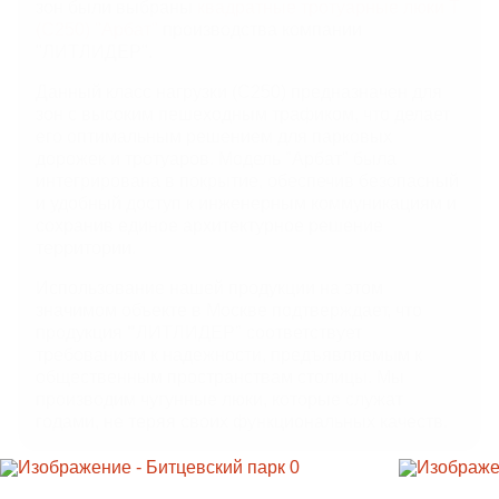
зон были выбраны
квадратные тротуарные люки Т
ЛИВНЕВЫЕ РЕШЕТКИ
(С250) "Арбат"
производства компании
"ЛИТЛИДЕР".
ЛЕСТНИЦЫ И СКОБЫ
Данный класс нагрузки (С250) предназначен для
зон с высоким пешеходным трафиком, что делает
его оптимальным решением для парковых
ГАЗОВЫЕ КОВЕРА И КОМПЛЕКТУЮЩИЕ
дорожек и тротуаров. Модель "Арбат" была
интегрирована в покрытие, обеспечив безопасный
и удобный доступ к инженерным коммуникациям и
ВОРОНКИ И ТРУБЫ ЧУГУННЫЕ
сохранив единое архитектурное решение
территории.
Использование нашей продукции на этом
значимом объекте в Москве подтверждает, что
продукция
"
ЛИТЛИДЕР" соответствует
требованиям к надежности, предъявляемым к
общественным пространствам столицы. Мы
производим чугунные люки, которые служат
годами, не теряя своих функциональных качеств.