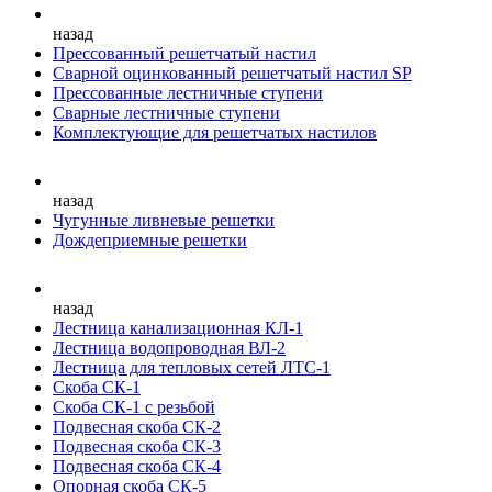
назад
Прессованный решетчатый настил
Сварной оцинкованный решетчатый настил SP
Прессованные лестничные ступени
Сварные лестничные ступени
Комплектующие для решетчатых настилов
назад
Чугунные ливневые решетки
Дождеприемные решетки
назад
Лестница канализационная КЛ-1
Лестница водопроводная ВЛ-2
Лестница для тепловых сетей ЛТС-1
Скоба СК-1
Скоба СК-1 с резьбой
Подвесная скоба СК-2
Подвесная скоба СК-3
Подвесная скоба СК-4
Опорная скоба СК-5