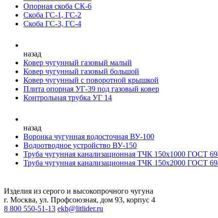
Опорная скоба СК-6
Скоба ГС-1, ГС-2
Скоба ГС-3, ГС-4
назад
Ковер чугунный газовый малый
Ковер чугунный газовый большой
Ковер чугунный с поворотной крышкой
Плита опорная УГ-39 под газовый ковер
Контрольная трубка УГ 14
назад
Воронка чугунная водосточная ВУ-100
Водоотводное устройство ВУ-150
Труба чугунная канализационная ТЧК 150х1000 ГОСТ 69
Труба чугунная канализационная ТЧК 150х2000 ГОСТ 69
Изделия из серого и высокопрочного чугуна
г. Москва, ул. Профсоюзная, дом 93, корпус 4
8 800 550-51-13
ekb@litlider.ru