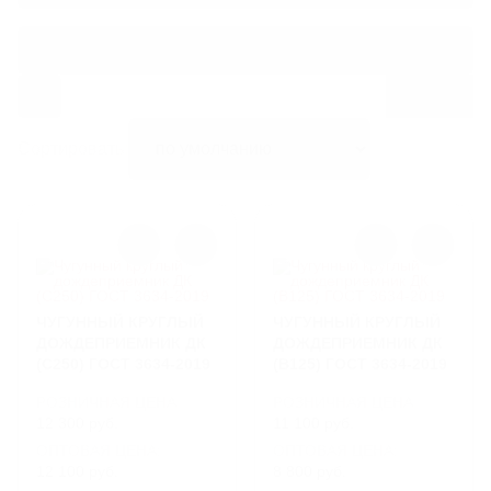
ЛИВНЕВЫЕ РЕШЕТКИ
Лаз
ЛЕСТНИЦЫ И СКОБЫ
ГАЗОВЫЕ КОВЕРА И КОМПЛЕКТУЮЩИЕ
Сортировать:
ВОРОНКИ И ТРУБЫ ЧУГУННЫЕ
ЧУГУННЫЙ КРУГЛЫЙ
ЧУГУННЫЙ КРУГЛЫЙ
ДОЖДЕПРИЕМНИК ДК
ДОЖДЕПРИЕМНИК ДК
(С250) ГОСТ 3634-2019
(В125) ГОСТ 3634-2019
РОЗНИЧНАЯ ЦЕНА
РОЗНИЧНАЯ ЦЕНА
12 300 руб.
11 100 руб.
ОПТОВАЯ ЦЕНА:
ОПТОВАЯ ЦЕНА:
12 100 руб.
8 800 руб.