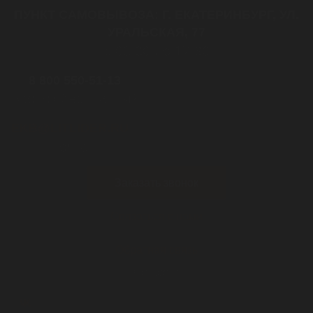
ПУНКТ САМОВЫВОЗА: Г. ЕКАТЕРИНБУРГ, УЛ.
УРАЛЬСКАЯ, 77
с 08:30 до 17:30
8 800 550-51-13
Звонок бесплатный
EKB@LITLIDER.RU
почта
Заказать звонок
Связаться с нами
Обратная связь
Cоц.сети