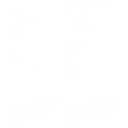
МАГИСТРАЛЬНЫЙ ДМ1
(С250) H140
(С250) С РЕМОНТНОЙ
РОЗНИЧНАЯ ЦЕНА
РОЗНИЧНАЯ ЦЕНА
ВСТАВКОЙ
14 762 руб.
17 529 руб.
ОПТОВАЯ ЦЕНА:
ОПТОВАЯ ЦЕНА:
12 200 руб.
15 900 руб.
АРТИКУЛ
АРТИКУЛ
ДМ1213
ДМ1213Р
ВЫСОТА
ВЫСОТА
140
140
МАТЕРИАЛ
МАТЕРИАЛ
ВЧ-50
ВЧ-50
КЛАСС НАГРУЗКИ
КЛАСС НАГРУЗКИ
C250
C250