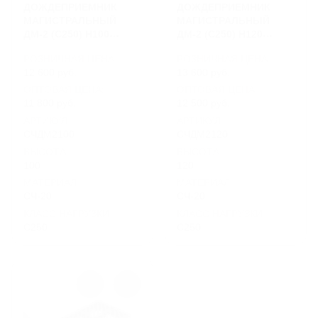
ДОЖДЕПРИЕМНИК
ДОЖДЕПРИЕМНИК
МАГИСТРАЛЬНЫЙ
МАГИСТРАЛЬНЫЙ
ДМ-2 (С250) H100
ДМ-2 (С250) H120
ПОЛОСЫ ПРЯМЫЕ,
ПОЛОСЫ ПРЯМЫЕ,
РОЗНИЧНАЯ ЦЕНА
РОЗНИЧНАЯ ЦЕНА
ГОСТ 3634-2019
ГОСТ 3634-2019
12 600 руб.
13 600 руб.
ОПТОВАЯ ЦЕНА:
ОПТОВАЯ ЦЕНА:
11 800 руб.
12 500 руб.
АРТИКУЛ
АРТИКУЛ
СЧДМ2100
СЧДМ2120
ВЫСОТА
ВЫСОТА
100
120
МАТЕРИАЛ
МАТЕРИАЛ
СЧ-20
СЧ-20
КЛАСС НАГРУЗКИ
КЛАСС НАГРУЗКИ
C250
C250