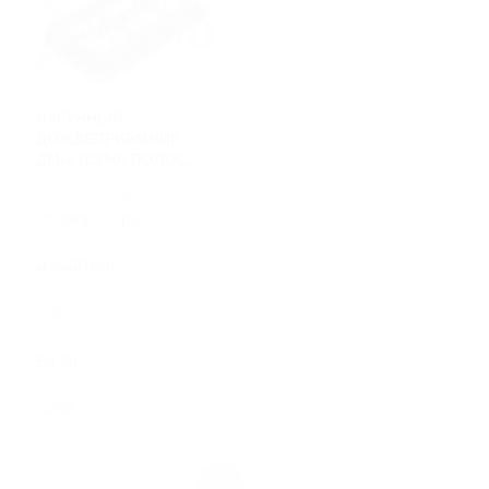
ЧУГУННЫЙ
ДОЖДЕПРИЕМНИК
ДМ-2 (C250) ПОЛОСЫ
ПОПЕРЕК ГОСТ 3634-
ОПТОВАЯ ЦЕНА:
2019
По запросу руб.
АРТИКУЛ
ДМ2ДП120
ВЫСОТА
120
МАТЕРИАЛ
ВЧ-50
КЛАСС НАГРУЗКИ
C250
1
2