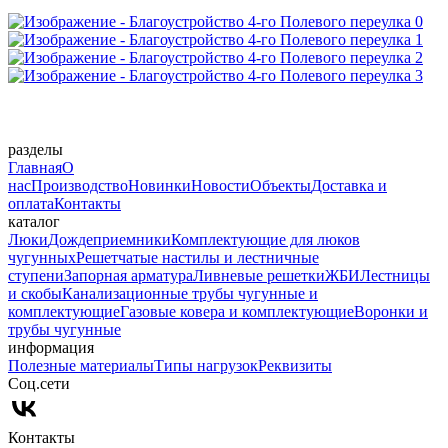
разделы
Главная
О
нас
Производство
Новинки
Новости
Объекты
Доставка и
оплата
Контакты
каталог
Люки
Дождеприемники
Комплектующие для люков
чугунных
Решетчатые настилы и лестничные
ступени
Запорная арматура
Ливневые решетки
ЖБИ
Лестницы
и скобы
Канализационные трубы чугунные и
комплектующие
Газовые ковера и комплектующие
Воронки и
трубы чугунные
информация
Полезные материалы
Типы нагрузок
Реквизиты
Cоц.сети
Контакты